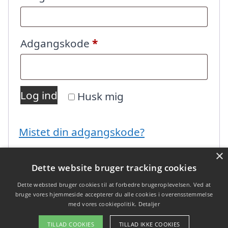
Påkrævet
Adgangskode
*
Log ind
Husk mig
Mistet din adgangskode?
×
Dette website bruger tracking cookies
Dette websted bruger cookies til at forbedre brugeroplevelsen. Ved at
bruge vores hjemmeside accepterer du alle cookies i overensstemmelse
med vores cookiepolitik.
Detaljer
Copyright 2026 - Pilanto Aps
TILLAD COOKIES
TILLAD IKKE COOKIES