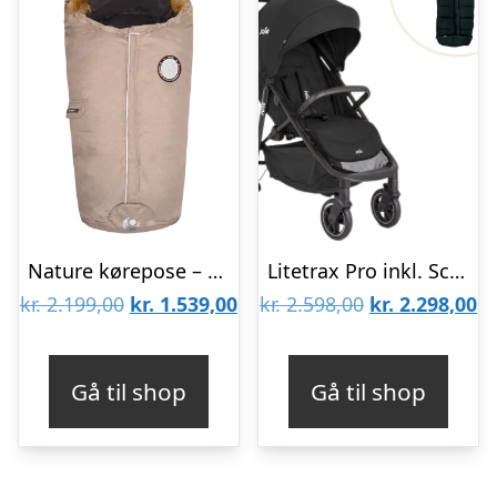
Nature kørepose – Sand
Litetrax Pro inkl. Scandia kørepose
Den
Den
Den
D
kr.
2.199,00
kr.
1.539,00
kr.
2.598,00
kr.
2.298,00
oprindelige
aktuelle
oprindelige
ak
pris
pris
pris
pr
Gå til shop
Gå til shop
var:
er:
var:
er
kr. 2.199,00.
kr. 1.539,00.
kr. 2.598,00.
kr