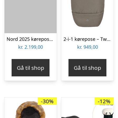
Nord 2025 kørepose – brown
2-i-1 kørepose – Twillic Truffle
kr.
2.199,00
kr.
949,00
Gå til shop
Gå til shop
-30%
-12%