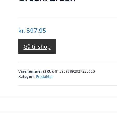
kr.
597,95
Gå til shop
Varenummer (SKU):
8159593892927235620
Kategori:
Produkter