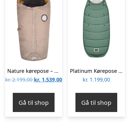
Nature kørepose – Sand
Platinum Kørepose – Leaf Green
Den
Den
kr.
2.199,00
kr.
1.539,00
kr.
1.199,00
oprindelige
aktuelle
pris
pris
Gå til shop
Gå til shop
var:
er:
kr. 2.199,00.
kr. 1.539,00.