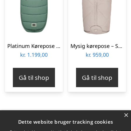
Platinum Kørepose – Leaf Green
Mysig kørepose – Sand
kr.
1.199,00
kr.
959,00
Gå til shop
Gå til shop
×
Varekategorier
Dette website bruger tracking cookies
Produkter