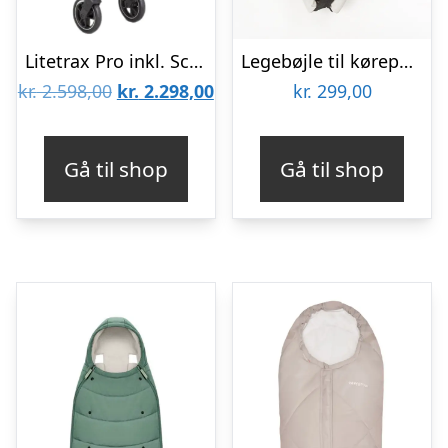
Litetrax Pro inkl. Scandia kørepose
Legebøjle til kørepose og lift – grå
Den
Den
kr.
2.598,00
kr.
2.298,00
kr.
299,00
oprindelige
aktuelle
pris
pris
Gå til shop
Gå til shop
var:
er:
kr. 2.598,00.
kr. 2.298,00.