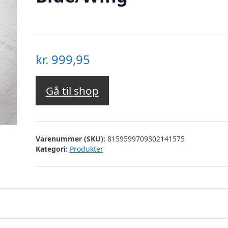
kr.
999,95
Gå til shop
Varenummer (SKU):
8159599709302141575
Kategori:
Produkter